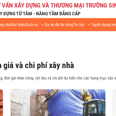
Ư VẤN XÂY DỰNG VÀ THƯƠNG MẠI TRƯỜNG SI
Y DỰNG TỪ TÂM - NÂNG TẦM ĐẲNG CẤP
ang chủ
Giới thiệu
Dịch vụ
Dự án đã thi công
Tin tức
Tuyển dụng
Liê
 giá và chi phí xây nhà
, đơn giá nhân công, vật liệu và chi phí dự kiến cho các hạng mục xây n