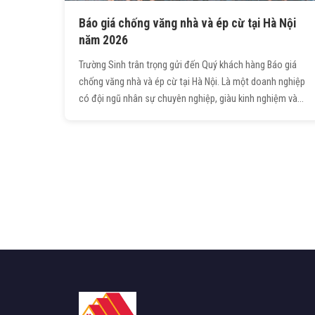
Báo giá chống văng nhà và ép cừ tại Hà Nội
năm 2026
Trường Sinh trân trọng gửi đến Quý khách hàng Báo giá
chống văng nhà và ép cừ tại Hà Nội. Là một doanh nghiệp
có đội ngũ nhân sự chuyên nghiệp, giàu kinh nghiệm và
sử dụng máy móc chất lượng cao. Chúng tôi cam kết
mang đến cho Quý vị dịch vụ chống văng nhà an toàn,
báo giá cạnh tranh.