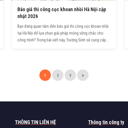
Báo giá thi công cọc khoan nhồi Hà Nội cập
nhật 2026
Bạn đang quan tâm đến báo giá thi công cọc khoan nhồi
tại Hà Nội để lựa chọn giải pháp móng vững chắc cho
công trình? Trong bài viết này, Trường Sinh sẽ cung cấp
bảng giá chi tiết mới nhất năm 2026, kèm theo những
thông tin quan trọng về quy trình, ưu - nhược điểm và tiêu
chuẩn thi công, giúp bạn có cơ sở so sánh và lựa chọn
đơn vị uy tín, tiết kiệm chi phí mà vẫn đảm bảo chất
lượng.
>
1
2
3
THÔNG TIN LIÊN HỆ
Thông tin công ty