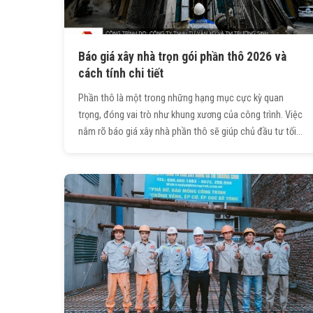
Báo giá xây nhà trọn gói phần thô 2026 và
cách tính chi tiết
Phần thô là một trong những hạng mục cực kỳ quan
trọng, đóng vai trò như khung xương của công trình. Việc
nắm rõ báo giá xây nhà phần thô sẽ giúp chủ đầu tư tối
ưu chi phí xây dựng và lê kế hoạch tài chính hiệu quả.
Trong bài viết dưới đây, Trường Sinh sẽ cập nhật báo giá
xây nhà phần thô mới nhất, đồng thời hướng dẫn cách
tính diện tích xây phần thô chi tiết.