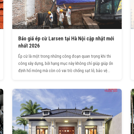
Báo giá ép cừ Larsen tại Hà Nội cập nhật mới
nhất 2026
Ép cừ là một trong những công đoạn quan trọng khi thi
công xây dựng, bởi hạng mục này không chỉ giúp giúp ổn
định hố móng mà còn có vai trò chống sạt lở, bảo vệ
công trình lân cận và gia cố nền đất trong quá trình đào
móng. Trong bài viết này, Trường Sinh sẽ gửi tới quý khách
hàng/bạn đọc báo giá ép cừ đầy đủ, chi tiết được cập
nhật mới nhất!