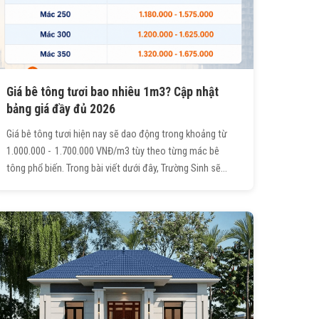
Giá bê tông tươi bao nhiêu 1m3? Cập nhật
bảng giá đầy đủ 2026
Giá bê tông tươi hiện nay sẽ dao động trong khoảng từ
1.000.000 - 1.700.000 VNĐ/m3 tùy theo từng mác bê
tông phổ biến. Trong bài viết dưới đây, Trường Sinh sẽ
chia sẻ với bạn đọc chi tiết bảng giá bê tông tươi từ M150
- M350, cách tính nhanh chi phí và kinh nghiệm chọn mua
bê tông tươi chất lượng.