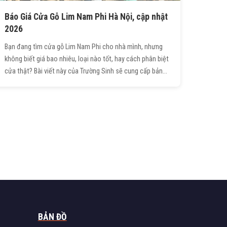
Báo Giá Cửa Gỗ Lim Nam Phi Hà Nội, cập nhật
2026
Bạn đang tìm cửa gỗ Lim Nam Phi cho nhà mình, nhưng
không biết giá bao nhiêu, loại nào tốt, hay cách phân biệt
cửa thật? Bài viết này của Trường Sinh sẽ cung cấp bảng
giá chi tiết theo từng loại cửa & phụ kiện, minh bạch chi
phí sản xuất - lắp đặt - phụ kiện, cùng những lưu ý quan
trọng để tránh chọn phải sản phẩm kém chất lượng.
BẢN ĐỒ