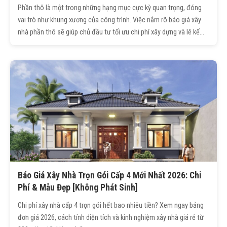
Phần thô là một trong những hạng mục cực kỳ quan trọng, đóng
vai trò như khung xương của công trình. Việc nắm rõ báo giá xây
nhà phần thô sẽ giúp chủ đầu tư tối ưu chi phí xây dựng và lê kế
hoạch tài chính hiệu quả. Trong bài viết dưới đây, Trường Sinh sẽ
cập nhật báo giá xây nhà phần thô mới nhất, đồng thời hướng dẫn
cách tính diện tích xây phần thô chi tiết.
Báo Giá Xây Nhà Trọn Gói Cấp 4 Mới Nhất 2026: Chi
Phí & Mẫu Đẹp [Không Phát Sinh]
Chi phí xây nhà cấp 4 trọn gói hết bao nhiêu tiền? Xem ngay bảng
đơn giá 2026, cách tính diện tích và kinh nghiệm xây nhà giá rẻ từ