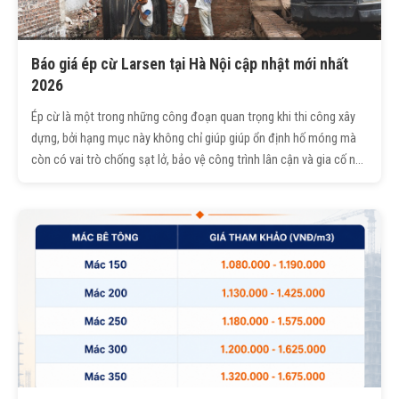
Báo giá ép cừ Larsen tại Hà Nội cập nhật mới nhất
2026
Ép cừ là một trong những công đoạn quan trọng khi thi công xây
dựng, bởi hạng mục này không chỉ giúp giúp ổn định hố móng mà
còn có vai trò chống sạt lở, bảo vệ công trình lân cận và gia cố nền
đất trong quá trình đào móng. Trong bài viết này, Trường Sinh sẽ
gửi tới quý khách hàng/bạn đọc báo giá ép cừ đầy đủ, chi tiết
được cập nhật mới nhất!