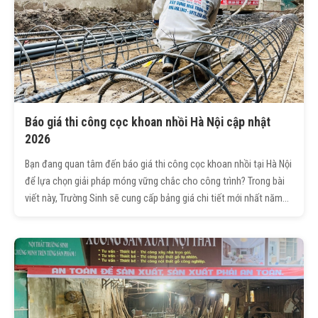
Báo giá thi công cọc khoan nhồi Hà Nội cập nhật
2026
Bạn đang quan tâm đến báo giá thi công cọc khoan nhồi tại Hà Nội
để lựa chọn giải pháp móng vững chắc cho công trình? Trong bài
viết này, Trường Sinh sẽ cung cấp bảng giá chi tiết mới nhất năm
2026, kèm theo những thông tin quan trọng về quy trình, ưu -
nhược điểm và tiêu chuẩn thi công, giúp bạn có cơ sở so sánh và
lựa chọn đơn vị uy tín, tiết kiệm chi phí mà vẫn đảm bảo chất
lượng.