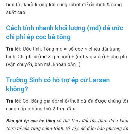
tiên tải; khối lượng lớn dùng robot để ổn định & năng
suất cao.
Cách tính nhanh khối lượng (md) để ước
chi phí ép cọc bê tông
Trả lời:
Ước tính: Tổng md ≈ số cọc × chiều dài trung
bình. Chi phí ≈ (md × giá cọc) + (md × giá ép) + phụ phí
(vận chuyển, bản mã, khoan dẫn…).
Trường Sinh có hỗ trợ ép cừ Larsen
không?
Trả lời:
Có. Bảng giá ép/nhổ/thuê cừ đã được chúng tôi
cung cấp ở bảng thứ 2 trên đầu.
Báo giá ép cọc bê tông
có thể thay đổi tùy theo điều kiện
thực tế của từng công trình. Vì vậy, để đảm bảo phương án