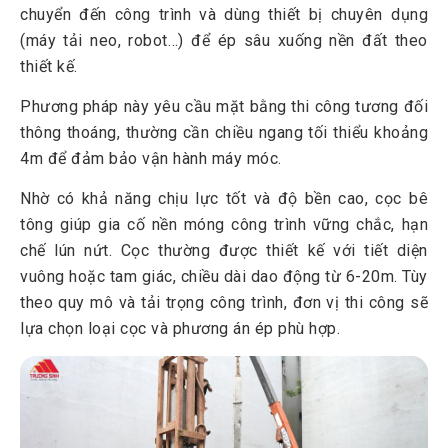
2.3
Cọc bê tông đúc sẵn 300x300
chuyển đến công trình và dùng thiết bị chuyên dụng
(máy tải neo, robot…) để ép sâu xuống nền đất theo
3
Các phương pháp ép cọc bê tông phổ biến
thiết kế.
4
Quy trình thi công ép cọc bê tông chuyên nghiệp
Phương pháp này yêu cầu mặt bằng thi công tương đối
5
Bảng giá ép cọc bê tông tại Hà Nội 2026
thông thoáng, thường cần chiều ngang tối thiểu khoảng
6
Một số yếu tố ảnh hưởng đến giá ép cọc bê tông
4m để đảm bảo vận hành máy móc.
7
Lưu ý kỹ thuật & an toàn khi ép cọc bê tông
Nhờ có khả năng chịu lực tốt và độ bền cao, cọc bê
8
Giải đáp một số câu hỏi thường gặp
tông giúp gia cố nền móng công trình vững chắc, hạn
8.1
Khi nào nên dùng ép neo, ép tải, hay ép robot?
chế lún nứt. Cọc thường được thiết kế với tiết diện
vuông hoặc tam giác, chiều dài dao động từ 6-20m. Tùy
8.2
Cách tính nhanh khối lượng (md) để ước chi phí ép cọc
theo quy mô và tải trọng công trình, đơn vị thi công sẽ
bê tông
lựa chọn loại cọc và phương án ép phù hợp.
8.3
Trường Sinh có hỗ trợ ép cừ Larsen không?