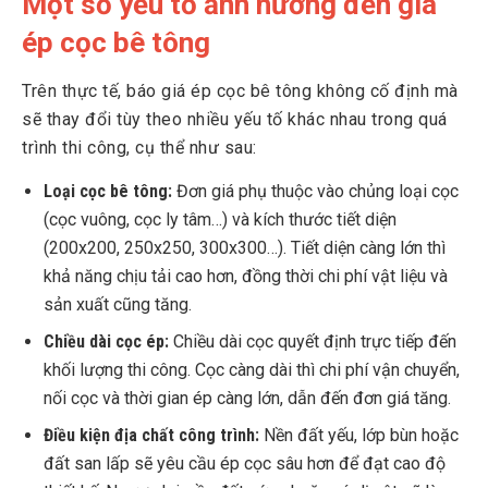
Một số yếu tố ảnh hưởng đến giá
ép cọc bê tông
Trên thực tế, báo giá ép cọc bê tông không cố định mà
sẽ thay đổi tùy theo nhiều yếu tố khác nhau trong quá
trình thi công, cụ thể như sau:
Loại cọc bê tông:
Đơn giá phụ thuộc vào chủng loại cọc
(cọc vuông, cọc ly tâm…) và kích thước tiết diện
(200x200, 250x250, 300x300…). Tiết diện càng lớn thì
khả năng chịu tải cao hơn, đồng thời chi phí vật liệu và
sản xuất cũng tăng.
Chiều dài cọc ép:
Chiều dài cọc quyết định trực tiếp đến
khối lượng thi công. Cọc càng dài thì chi phí vận chuyển,
nối cọc và thời gian ép càng lớn, dẫn đến đơn giá tăng.
Điều kiện địa chất công trình:
Nền đất yếu, lớp bùn hoặc
đất san lấp sẽ yêu cầu ép cọc sâu hơn để đạt cao độ