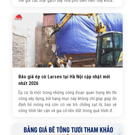
thể giá các loại gạch xây nhà phổ biến hiện nay khoảng
bao nhiêu? Bạn đọc hãy cùng Trường Sinh tìm hiểu chi
tiết trong bài viết dưới đây.
Báo giá ép cừ Larsen tại Hà Nội cập nhật mới
nhất 2026
Ép cừ là một trong những công đoạn quan trọng khi thi
công xây dựng, bởi hạng mục này không chỉ giúp giúp ổn
định hố móng mà còn có vai trò chống sạt lở, bảo vệ
công trình lân cận và gia cố nền đất trong quá trình đào
móng. Trong bài viết này, Trường Sinh sẽ gửi tới quý khách
hàng/bạn đọc báo giá ép cừ đầy đủ, chi tiết được cập
nhật mới nhất!