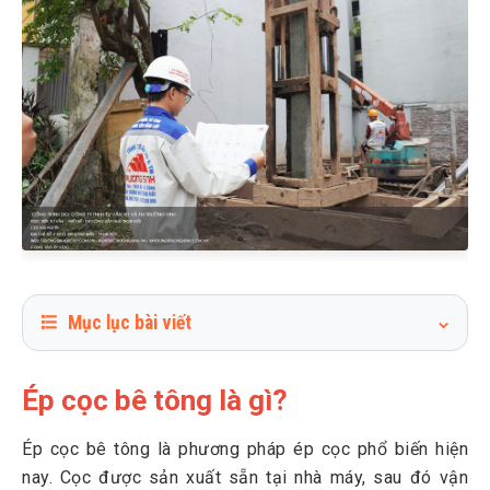
Mục lục bài viết
1
Ép cọc bê tông là gì?
Ép cọc bê tông là gì?
2
Các loại cọc bê tông phổ biến (kèm thông số kỹ thuật)
2.1
Cọc bê tông đúc sẵn 200x200
Ép cọc bê tông là phương pháp ép cọc phổ biến hiện
2.2
Cọc bê tông đúc sẵn 250x250
nay. Cọc được sản xuất sẵn tại nhà máy, sau đó vận