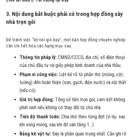
Link tải mẫu 2:
Tải xuống tại đây
3. Nội dung bắt buộc phải có trong hợp đồng xây
nhà trọn gói
Để tránh việc "lời nói gió bay", một bản hợp đồng chuyên nghiệp
cần chi tiết hóa các hạng mục sau:
Thông tin pháp lý:
CMND/CCCD, địa chỉ, số điện thoại
của chủ đầu tư và giấy phép kinh doanh của nhà thầu.
Phạm vi công việc:
Liệt kê rõ từ phần thô (móng, cột,
tường) đến hoàn thiện (sơn, gạch, điện nước) và nội thất
(nếu có).
Giá trị hợp đồng:
Tổng số tiền trọn gói, cam kết không
phát sinh nếu không có thay đổi từ chủ nhà.
Tiến độ thanh toán:
Chia nhỏ theo từng đợt (ví dụ: sau
khi xong móng, sau khi đổ sàn tầng 1...).
Bảng kê vật tư:
Đây là phần quan trọng nhất. Cần ghi rõ