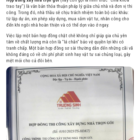
Hợp đồng xây nhà trọn gói
(hay còn gọi là hình thức "chìa khóa
2.2
Link tải file Word và PDF miễn phí
trao tay") là văn bản thỏa thuận pháp lý giữa chủ nhà và đơn vị thi
công. Trong đó, nhà thầu sẽ chịu trách nhiệm toàn bộ các khâu:
3
Nội dung bắt buộc phải có trong hợp đồng xây nhà trọn gói
từ lập dự án, xin phép xây dựng, mua sắm vật tư, nhân công cho
đến khi ngôi nhà hoàn thiện và có thể dọn vào ở ngay.
4
Những lưu ý quan trọng để tránh rủi ro khi ký kết
Việc lập một bản hợp đồng chặt chẽ không chỉ giúp gia chủ yên
4.1
Quy định rõ ràng về chi phí phát sinh
tâm về chất lượng mà còn là "lá chắn" bảo vệ quyền lợi khi có
4.2
Điều khoản phạt chậm tiến độ
tranh chấp. Một bản hợp đồng sơ sài thường dẫn đến những cãi vã
không đáng có về chi phí phát sinh hay vật tư sai chủng loại, gây
4.3
Cam kết không bán thầu
mệt mỏi cho cả đôi bên.
4.4
Kiểm soát vật tư đầu vào
5
Thủ tục ký kết và tính pháp lý của hợp đồng xây dựng
6
Giải đáp các thắc mắc thường gặp (FAQ)
6.1
Có nên ký hợp đồng xây nhà trọn gói không?
6.2
Cần lưu ý gì khi tạm ứng tiền cho nhà thầu?