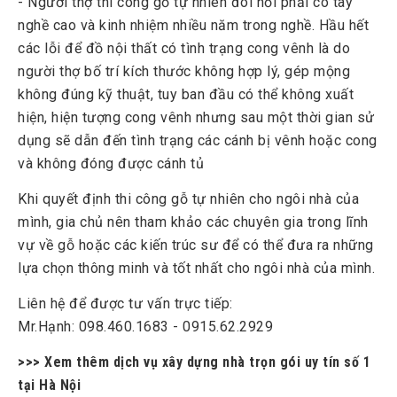
- Người thợ thi công gỗ tự nhiên đòi hỏi phải có tay
nghề cao và kinh nhiệm nhiều năm trong nghề. Hầu hết
các lỗi để đồ nội thất có tình trạng cong vênh là do
người thợ bố trí kích thước không hợp lý, gép mộng
không đúng kỹ thuật, tuy ban đầu có thể không xuất
hiện, hiện tượng cong vênh nhưng sau một thời gian sử
dụng sẽ dẫn đến tình trạng các cánh bị vênh hoặc cong
và không đóng được cánh tủ
Khi quyết định thi công gỗ tự nhiên cho ngôi nhà của
mình, gia chủ nên tham khảo các chuyên gia trong lĩnh
vự về gỗ hoặc các kiến trúc sư để có thể đưa ra những
lựa chọn thông minh và tốt nhất cho ngôi nhà của mình.
Liên hệ để được tư vấn trực tiếp:
Mr.Hạnh: 098.460.1683 - 0915.62.2929
>>> Xem thêm dịch vụ xây dựng nhà trọn gói uy tín số 1
tại Hà Nội