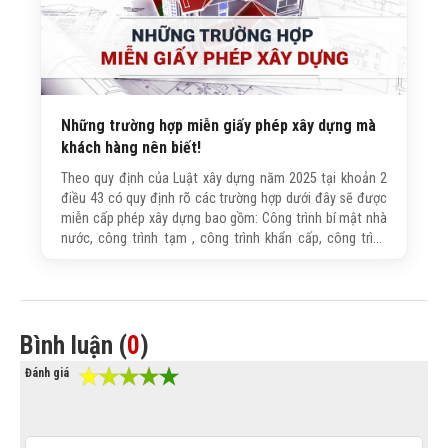
Những trường hợp miễn giấy phép xây dựng mà
khách hàng nên biết!
Theo quy định của Luật xây dựng năm 2025 tại khoản 2
điều 43 có quy định rõ các trường hợp dưới đây sẽ được
miễn cấp phép xây dựng bao gồm: Công trình bí mật nhà
nước, công trình tạm , công trình khẩn cấp, công trình
thuộc dự án đầu tư công, công trình nhà ở riêng lẻ dưới 7
tầng có tổng diện tích sàn dưới 500m2 tại khu vực không
có quy hoạch đô thị và các công trình hạ tầng kỹ thuật
khác.
Bình luận (
0
)
Đánh giá