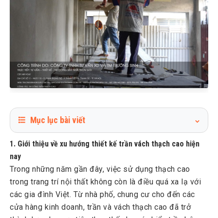
Mục lục bài viết
1
Tại sao nên thiết kế trần vách thạch cao? Những lợi ích
1. Giới thiệu về xu hướng thiết kế trần vách thạch cao hiện
hàng đầu
nay
1.1
Tính thẩm mỹ cao và đa dạng phong cách thiết kế
Trong những năm gần đây, việc sử dụng thạch cao
1.2
Khả năng cách âm và tiêu âm tuyệt vời
trong trang trí nội thất không còn là điều quá xa lạ với
1.3
Cách nhiệt và chống nóng hiệu quả
các gia đình Việt. Từ nhà phố, chung cư cho đến các
cửa hàng kinh doanh, trần và vách thạch cao đã trở
1.4
Khả năng chống cháy và độ an toàn cao