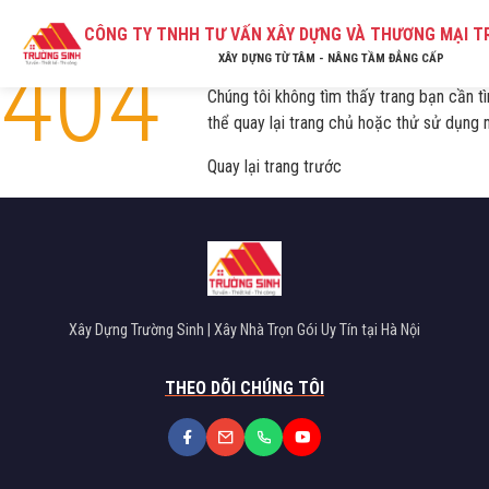
CÔNG TY TNHH TƯ VẤN XÂY DỰNG VÀ THƯƠNG MẠI T
404
Lỗi! Không tìm thấy trang.
XÂY DỰNG TỪ TÂM - NÂNG TẦM ĐẲNG CẤP
Chúng tôi không tìm thấy trang bạn cần tì
thể quay lại
trang chủ
hoặc thử sử dụng 
Quay lại trang trước
Xây Dựng Trường Sinh | Xây Nhà Trọn Gói Uy Tín tại Hà Nội
THEO DÕI CHÚNG TÔI