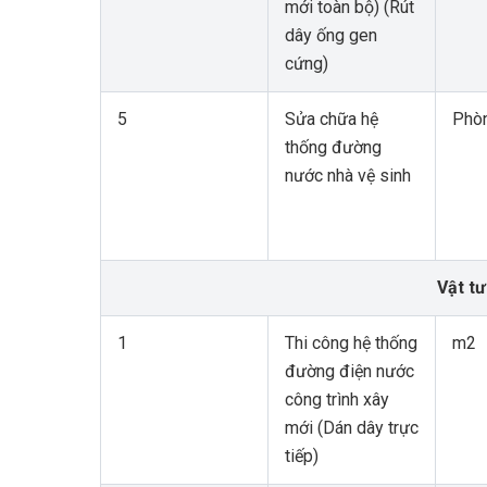
mới toàn bộ) (Rút
dây ống gen
cứng)
5
Sửa chữa hệ
Phò
thống đường
nước nhà vệ sinh
Vật t
1
Thi công hệ thống
m2
đường điện nước
công trình xây
mới (Dán dây trực
tiếp)