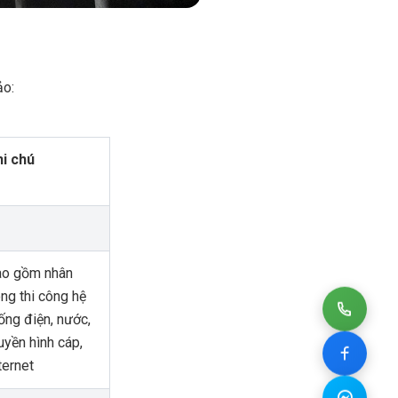
ảo:
i chú
ao gồm nhân
ng thi công hệ
ống điện, nước,
uyền hình cáp,
ternet