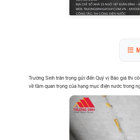
M
1
Báo
2
Các
Trường Sinh trân trọng gửi đến Quý vị Báo giá thi c
về tầm quan trọng của hạng mục điện nước trong ng
3
Tầm
4
Quy
5
Vì s
trườn