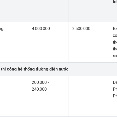
In
ng
4.000.000
2.500.000
B
cô
th
th
si
ư thi công hệ thống đường điện nước
200.000 -
Dâ
240.000
Ph
P