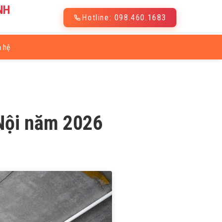
NH
Hotline: 098.460.1683
n hệ
 Nội năm 2026