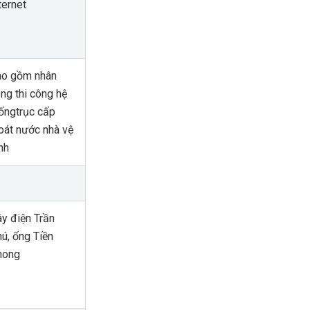
ternet
ao gồm nhân
ng thi công hệ
ốngtrục cấp
oát nước nhà vệ
nh
y điện Trần
ú, ống Tiền
hong