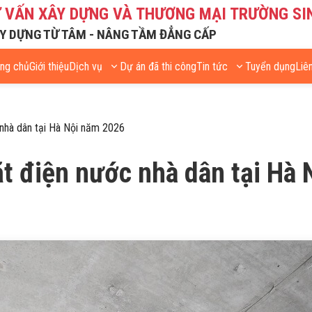
Ư VẤN XÂY DỰNG VÀ THƯƠNG MẠI TRƯỜNG SI
Y DỰNG TỪ TÂM - NÂNG TẦM ĐẲNG CẤP
ang chủ
Giới thiệu
Dịch vụ
Dự án đã thi công
Tin tức
Tuyển dụng
Liê
 nhà dân tại Hà Nội năm 2026
đặt điện nước nhà dân tại Hà