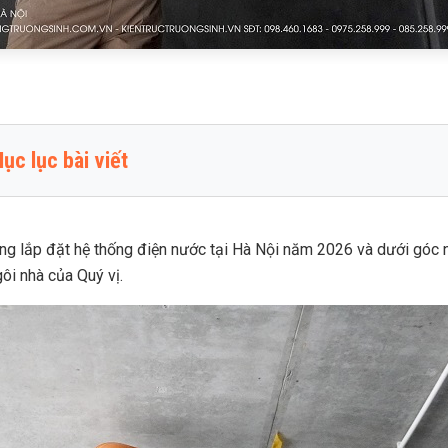
ục lục bài viết
 giá thi công lắp đặt điện nước tại Hà Nội năm 2026
 yếu tố ảnh hưởng đến báo giá thi công điện nước
ông lắp đặt hệ thống điện nước tại Hà Nội năm 2026 và dưới góc n
ôi nhà của Quý vị.
 quan trọng của hạng mục thi công lắp đặt điện nước
 trình thi công hệ thống điện nước nhà dân
ao giá thi công điện nước tại Trường Sinh lại cao hơn so v
g?