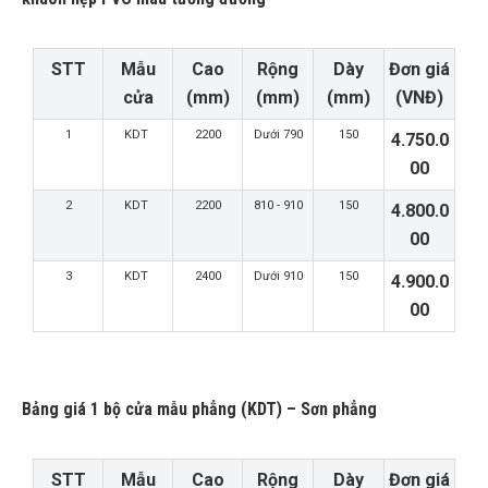
STT
Mẫu
Cao
Rộng
Dày
Đơn giá
cửa
(mm)
(mm)
(mm)
(VNĐ)
1
KDT
2200
Dưới 790
150
4.750.0
00
2
KDT
2200
810 - 910
150
4.800.0
00
3
KDT
2400
Dưới 910
150
4.900.0
00
Bảng giá 1 bộ cửa mẫu phẳng (KDT) – Sơn phẳng
STT
Mẫu
Cao
Rộng
Dày
Đơn giá