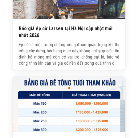
Báo giá ép cừ Larsen tại Hà Nội cập nhật mới
nhất 2026
Ép cừ là một trong những công đoạn quan trọng khi thi
công xây dựng, bởi hạng mục này không chỉ giúp giúp ổn
định hố móng mà còn có vai trò chống sạt lở, bảo vệ
công trình lân cận và gia cố nền đất trong quá trình đào
móng. Trong bài viết này, Trường Sinh sẽ gửi tới quý khách
hàng/bạn đọc báo giá ép cừ đầy đủ, chi tiết được cập
nhật mới nhất!