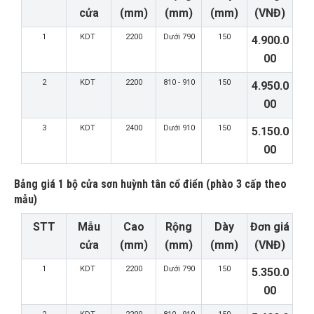
cửa
(mm)
(mm)
(mm)
(VNĐ)
1
KDT
2200
Dưới 790
150
4.900.0
00
2
KDT
2200
810 - 910
150
4.950.0
00
3
KDT
2400
Dưới 910
150
5.150.0
00
Bảng giá 1 bộ cửa sơn huỳnh tân cổ điển (phào 3 cấp theo
mẫu)
STT
Mẫu
Cao
Rộng
Dày
Đơn giá
cửa
(mm)
(mm)
(mm)
(VNĐ)
1
KDT
2200
Dưới 790
150
5.350.0
00