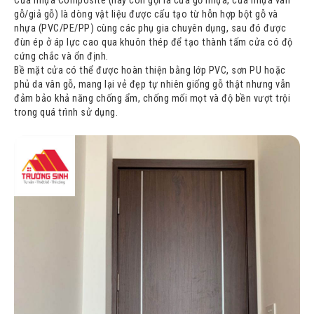
Cửa nhựa Composite
(hay còn gọi là cửa gỗ nhựa, cửa nhựa vân
3.1
Bảng giá 1 bộ cửa mẫu phẳng (KDT) - Cánh, khuôn, nẹp
gỗ/giả gỗ) là dòng vật liệu được cấu tạo từ hỗn hợp bột gỗ và
phủ PVC
nhựa (PVC/PE/PP) cùng các phụ gia chuyên dụng, sau đó được
đùn ép ở áp lực cao qua khuôn thép để tạo thành tấm cửa có độ
3.2
Bảng giá 1 bộ cửa mẫu phẳng (KDT) - Cánh phủ Laminate,
cứng chắc và ổn định.
khuôn nẹp PVC màu tương đương
Bề mặt cửa có thể được hoàn thiện bằng lớp PVC, sơn PU hoặc
3.3
Bảng giá 1 bộ cửa mẫu phẳng (KDT) – Sơn phẳng
phủ da vân gỗ, mang lại vẻ đẹp tự nhiên giống gỗ thật nhưng vẫn
đảm bảo khả năng chống ẩm, chống mối mọt và độ bền vượt trội
3.4
Bảng giá 1 bộ cửa sơn huỳnh tân cổ điển (phào 3 cấp
trong quá trình sử dụng.
theo mẫu)
4
Ưu - nhược điểm của cửa nhựa Composite
4.1
Ưu điểm
4.2
Nhược điểm
5
Các loại cửa nhựa Composite phổ biến
5.1
Cửa nhựa composite phủ PVC
5.2
Cửa nhựa composite sơn PU
5.3
Cửa nhựa composite phủ da vân gỗ