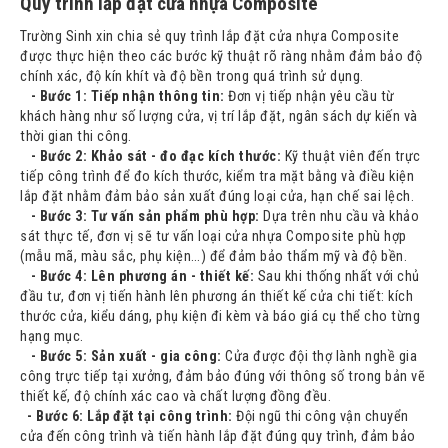
Quy trình lắp đặt cửa nhựa Composite
Trường Sinh xin chia sẻ quy trình lắp đặt cửa nhựa Composite
được thực hiện theo các bước kỹ thuật rõ ràng nhằm đảm bảo độ
chính xác, độ kín khít và độ bền trong quá trình sử dụng.
- Bước 1: Tiếp nhận thông tin:
Đơn vị tiếp nhận yêu cầu từ
khách hàng như số lượng cửa, vị trí lắp đặt, ngân sách dự kiến và
thời gian thi công.
- Bước 2: Khảo sát - đo đạc kích thước:
Kỹ thuật viên đến trực
tiếp công trình để đo kích thước, kiểm tra mặt bằng và điều kiện
lắp đặt nhằm đảm bảo sản xuất đúng loại cửa, hạn chế sai lệch.
- Bước 3: Tư vấn sản phẩm phù hợp:
Dựa trên nhu cầu và khảo
sát thực tế, đơn vị sẽ tư vấn loại cửa nhựa Composite phù hợp
(mẫu mã, màu sắc, phụ kiện…) để đảm bảo thẩm mỹ và độ bền.
- Bước 4: Lên phương án - thiết kế:
Sau khi thống nhất với chủ
đầu tư, đơn vị tiến hành lên phương án thiết kế cửa chi tiết: kích
thước cửa, kiểu dáng, phụ kiện đi kèm và báo giá cụ thể cho từng
hạng mục.
- Bước 5: Sản xuất - gia công:
Cửa được đội thợ lành nghề gia
công trực tiếp tại xưởng, đảm bảo đúng với thông số trong bản vẽ
thiết kế, độ chính xác cao và chất lượng đồng đều.
- Bước 6: Lắp đặt tại công trình:
Đội ngũ thi công vận chuyển
cửa đến công trình và tiến hành lắp đặt đúng quy trình, đảm bảo