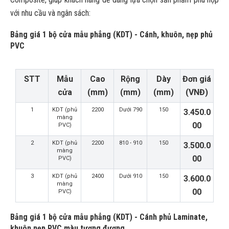
với nhu cầu và ngân sách:
Bảng giá 1 bộ cửa mẫu phẳng (KDT) - Cánh, khuôn, nẹp phủ
PVC
STT
Mẫu
Cao
Rộng
Dày
Đơn giá
cửa
(mm)
(mm)
(mm)
(VNĐ)
1
KDT (phủ
2200
Dưới 790
150
3.450.0
màng
00
PVC)
2
KDT (phủ
2200
810 - 910
150
3.500.0
màng
00
PVC)
3
KDT (phủ
2400
Dưới 910
150
3.600.0
màng
00
PVC)
Bảng giá 1 bộ cửa mẫu phẳng (KDT) - Cánh phủ Laminate,
khuôn nẹp PVC màu tương đương