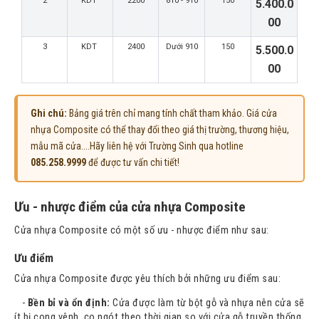
2
KDT
2200
810 - 910
150
5.400.0
00
3
KDT
2400
Dưới 910
150
5.500.0
00
Ghi chú:
Bảng giá trên chỉ mang tính chất tham khảo. Giá cửa
nhựa Composite có thể thay đổi theo giá thị trường, thương hiệu,
mẫu mã cửa....Hãy liên hệ với Trường Sinh qua hotline
085.258.9999
để được tư vấn chi tiết!
Ưu - nhược điểm của cửa nhựa Composite
Cửa nhựa Composite có một số ưu - nhược điểm như sau:
Ưu điểm
Cửa nhựa Composite được yêu thích bởi những ưu điểm sau:
-
Bền bỉ và ổn định:
Cửa được làm từ bột gỗ và nhựa nên cửa sẽ
ít bị cong vênh, co ngót theo thời gian so với cửa gỗ truyền thống