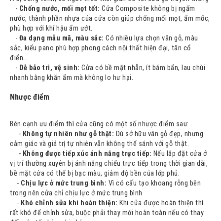
-
Chống nước, mối mọt tốt:
Cửa Composite không bị ngấm
nước, thành phần nhựa của cửa còn giúp chống mối mọt, ẩm mốc,
phù hợp với khí hậu ẩm ướt.
-
Đa dạng mẫu mã, màu sắc:
Có nhiều lựa chọn vân gỗ, màu
sắc, kiểu pano phù hợp phong cách nội thất hiện đại, tân cổ
điển….
-
Dễ bảo trì, vệ sinh:
Cửa có bề mặt nhẵn, ít bám bẩn, lau chùi
nhanh bằng khăn ẩm mà không lo hư hại.
Nhược điểm
Bên cạnh ưu điểm thì cửa cũng có một số nhược điểm sau:
-
Không tự nhiên như gỗ thật:
Dù sở hữu vân gỗ đẹp, nhưng
cảm giác và giá trị tự nhiên vẫn không thể sánh với gỗ thật.
-
Không được tiếp xúc ánh nắng trực tiếp:
Nếu lắp đặt cửa ở
vị trí thường xuyên bị ánh nắng chiếu trực tiếp trong thời gian dài,
bề mặt cửa có thể bị bạc màu, giảm độ bền của lớp phủ.
-
Chịu lực ở mức trung bình:
Vì có cấu tạo khoang rỗng bên
trong nên cửa chỉ chịu lực ở mức trung bình
-
Khó chỉnh sửa khi hoàn thiện:
Khi cửa được hoàn thiện thì
rất khó để chỉnh sửa, buộc phải thay mới hoàn toàn nếu có thay