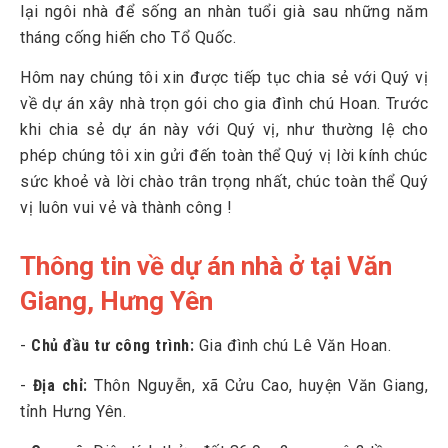
lại ngôi nhà để sống an nhàn tuổi già sau những năm
4
Trường Sinh mang đến chất lượng cho công trình nhà chú
Hoan
tháng cống hiến cho Tổ Quốc.
5
Trường Sinh đem đến sự hài lòng cho gia đình chú Hoan
Hôm nay chúng tôi xin được tiếp tục chia sẻ với Quý vị
6
Trường Sinh thay đổi cách nhìn về dịch vụ xây nhà trọn gói
về dự án xây nhà trọn gói cho gia đình chú Hoan. Trước
cho mỗi người dân nơi đây!
khi chia sẻ dự án này với Quý vị, như thường lệ cho
phép chúng tôi xin gửi đến toàn thể Quý vị lời kính chúc
7
Chất lượng công trình - Giá trị cốt lõi tại Trường Sinh
sức khoẻ và lời chào trân trọng nhất, chúc toàn thể Quý
vị luôn vui vẻ và thành công !
Thông tin về dự án nhà ở tại Văn
Giang, Hưng Yên
-
Chủ đầu tư công trình:
Gia đình chú Lê Văn Hoan.
-
Địa chỉ:
Thôn Nguyễn, xã Cửu Cao, huyện Văn Giang,
tỉnh Hưng Yên.