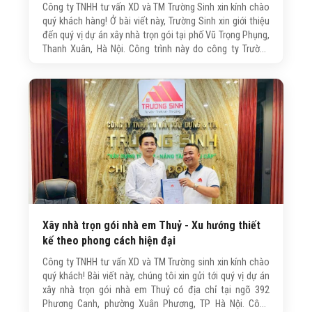
Công ty TNHH tư vấn XD và TM Trường Sinh xin kính chào
quý khách hàng! Ở bài viết này, Trường Sinh xin giới thiệu
đến quý vị dự án xây nhà trọn gói tại phố Vũ Trọng Phụng,
Thanh Xuân, Hà Nội. Công trình này do công ty Trường
Sinh trực tiếp tư vấn, thiết kế và thi công với quy mô 5
tầng 1tum.
Xây nhà trọn gói nhà em Thuỷ - Xu hướng thiết
kế theo phong cách hiện đại
Công ty TNHH tư vấn XD và TM Trường sinh xin kính chào
quý khách! Bài viết này, chúng tôi xin gửi tới quý vị dự án
xây nhà trọn gói nhà em Thuỷ có địa chỉ tại ngõ 392
Phương Canh, phường Xuân Phương, TP Hà Nội. Công