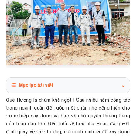
Mục lục bài viết
1
Thông tin về dự án nhà ở tại Văn Giang, Hưng Yên
Quê Hương là chùm khế ngọt ! Sau nhiều năm công tác
2
Vì sao chú Hoan lựa chọn dịch vụ xây nhà trọn gói tại
trong ngành quân đội, góp một phần nhỏ cống hiến cho
Trường Sinh
sự nghiệp xây dựng và bảo vệ chủ quyền thiêng liêng
3
Vì sao Cô - Chú Hoan sử dụng dịch vụ xây nhà trọn gói của
của toàn dân tộc. Đến tuổi về hưu chú Hoan đã quyết
Trường Sinh?
định quay về Quê hương, nơi mình sinh ra để xây dựng