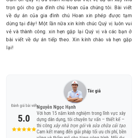
trọn gói cho gia đình chú Hoan của chúng tôi. Bài viết
về dự án của gia đình chú Hoan xin phép được tạm
dừng tại đây! Một lần nữa xin kính chúc Quý vị luôn vui
vẻ và thành công. xin hẹn gặp lại Quý vị và các bạn ở
bài viết về dự án tiếp theo. Xin kính chào và hẹn gặp
lại!
Tác giả
Đánh giá bài viết
Nguyễn Ngọc Hạnh
Với hơn 15 năm kinh nghiệm trong lĩnh vực xây
5.0
dựng dân dụng, tôi chuyên tư vấn – thiết kế –
thi công
xây nhà trọn gói
và
sửa chữa cải tạo
.
Cam kết mang đến giải pháp tối ưu chi phí, bền
vững và thẩm mỹ cho từng công trình. Mỗi dự