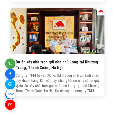
trình này do công ty Trường Sinh trực tiếp tư vấn, thiết kế
và thi công xây nhà trọn gói với quy mô 6...
Dự án xây nhà trọn gói nhà chú Long tại Khương
Trung, Thanh Xuân , Hà Nội
Công ty TNHH tư vấn XD và TM Trường Sinh xin kính chào
quý khách hàng! Bài viết này, chúng tôi xin chia sẻ tới quý
vị dự án xây nhà trọn gói nhà chú Long tại phố Khương
Trung, Thanh Xuân, Hà Nội. Dự án này do công ty TNHH tư
vấn XD và TM Trường Sinh trực tiếp thiết kế và thi công
xây nhà trọn gói với quy mô 5 tầng 1...