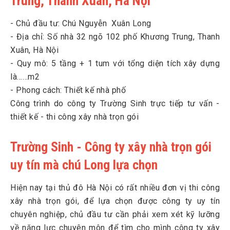
Trung, Thanh Xuân, Hà Nội
lựa chọn
3
Dịch vụ xin cấp phép xây dựng và thiết kế nhà ở cho chú
- Chủ đầu tư: Chú Nguyễn Xuân Long
Long
- Địa chỉ: Số nhà 32 ngõ 102 phố Khương Trung, Thanh
Xuân, Hà Nội
4
Ký kết hợp đồng xây nhà trọn gói giữa chú Long và Trường
Sinh
- Quy mô: 5 tầng + 1 tum với tổng diện tích xây dựng
là……m2
5
Quy trình xây nhà trọn gói mà Trường Sinh triển khai
- Phong cách: Thiết kế nhà phố
5.1
Chống văng, thi công đào móng nhà
Công trình do công ty Trường Sinh trực tiếp tư vấn -
5.2
Xây nhà trọn gói phần thô
thiết kế - thi công xây nhà trọn gói
6
Trường Sinh tạo thiện cảm với các hộ dân xung quanh
Trường Sinh - Công ty xây nhà trọn gói
7
Xây dựng Trường Sinh – Đồng hành cùng tổ ấm Việt
uy tín mà chú Long lựa chọn
Hiện nay tại thủ đô Hà Nội có rất nhiều đơn vị thi công
xây nhà trọn gói, để lựa chọn được công ty uy tín
chuyên nghiệp, chủ đầu tư cần phải xem xét kỹ lưỡng
về năng lực chuyên môn để tìm cho mình công ty xây