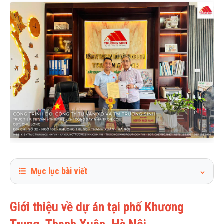
Mục lục bài viết
1
Giới thiệu về dự án tại phố Khương Trung, Thanh Xuân, Hà
Nội
Giới thiệu về dự án tại phố Khương
2
Trường Sinh - Công ty xây nhà trọn gói uy tín mà chú Long