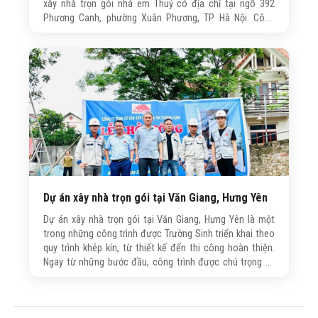
xây nhà trọn gói nhà em Thuỷ có địa chỉ tại ngõ 392
Phương Canh, phường Xuân Phương, TP Hà Nội. Công
trình này do công ty Trường Sinh trực tiếp tư vấn, thiết kế
và thi công xây nhà trọn gói với quy mô 6...
Dự án xây nhà trọn gói tại Văn Giang, Hưng Yên
Dự án xây nhà trọn gói tại Văn Giang, Hưng Yên là một
trong những công trình được Trường Sinh triển khai theo
quy trình khép kín, từ thiết kế đến thi công hoàn thiện.
Ngay từ những bước đầu, công trình được chú trọng về
giải pháp kết cấu, tối ưu công năng sử dụng và đảm bảo
tính thẩm mỹ tổng thể.