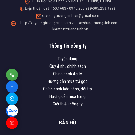
TP Hà Nội: Số 41 ngõ 95 Đội Cấn, Ba Đình, Hà Nội
Điện thoại: 098.460.1683 - 0975.258.999-085.258.9999
xaydungtruongsinh.vn@gmail.com
http://xaydungtruongsinh.com.vn - xaydungtruongsinh.com -
kientructruongsinh.vn
Thông tin công ty
Tuyển dụng
Quy định , chính sách
Chính sách đại lý
Hướng dẫn mua trả góp
Chính sách bảo hành, đổi trả
Hướng dẫn mua hàng
Giới thiệu công ty
BẢN ĐỒ