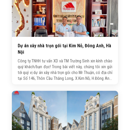
Dự án xây nhà trọn gói tại Kim Nỗ, Đông Anh, Hà
Nội
Công ty TNHH tư vấn XD và TM Trường Sinh xin kính chào
quý khách/bạn đọc! Trong bài viết này, chúng tôi xin gửi
tới quý vị dự án xây nhà trọn gói cho Mr Thuận, có địa chỉ
tại Số 146, Thôn Cầu Thăng Long, X.Kim Nỗ, H.Đông Anh,
Hà Nội. Công trình được công ty Trường Sinh trực tiếp tư
vấn, thiết kế và thi công trọn gói với quy mô 4 tầng, 1 bán
hầm, 1 lửng, 1 tum.