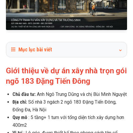
Mục lục bài viết
1
Giới thiệu về dự án xây nhà trọn gói ngõ 183 Đặng Tiến
Đông
Giới thiệu về dự án xây nhà trọn gói
2
Lý do gia đình anh Dũng lựa chọn dịch vụ xây nhà trọn gói
ngõ 183 Đặng Tiến Đông
3
Hành trình tìm đến Trường Sinh - Công ty xây nhà trọn gói
Chủ đầu tư:
Anh Ngô Trung Dũng và chị Bùi Minh Nguyệt
4
Ký kết hợp đồng theo từng giai đoạn
Địa chỉ:
Số nhà 3 ngách 2 ngõ 183 Đặng Tiến Đông,
4.1
Giai đoạn ký hợp đồng thiết kế
Đống Đa, Hà Nội
4.2
Giai đoạn ký hợp đồng xây nhà trọn gói phần thô
Quy mô
: 5 tầng+ 1 tum với tổng diện tích xây dựng hơn
4.3
Giai đoạn ký hợp đồng xây nhà trọn gói chìa khoá trao
400m2
tay
Vị trí
: Lô góc, được thiết kế theo phong cách tân cổ