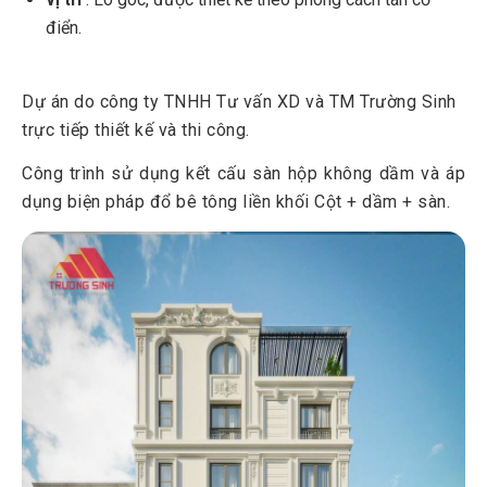
điển.
5
Thi công xây dựng phần thô
5.1
Phá dỡ nhà cũ
Dự án do công ty TNHH Tư vấn XD và TM Trường Sinh
5.2
Thi công đào móng nhà
trực tiếp thiết kế và thi công.
5.3
Giai đoạn xây dựng phần thô
Công trình sử dụng kết cấu sàn hộp không dầm và áp
6
Thi công hoàn thiện chìa khoá trao tay
dụng biện pháp đổ bê tông liền khối Cột + dầm + sàn.
7
Đánh giá chất lượng công trình qua góc nhìn các hộ liền
kề
8
Trường Sinh - Sự lựa chọn hoàn hảo cho gia đình bạn