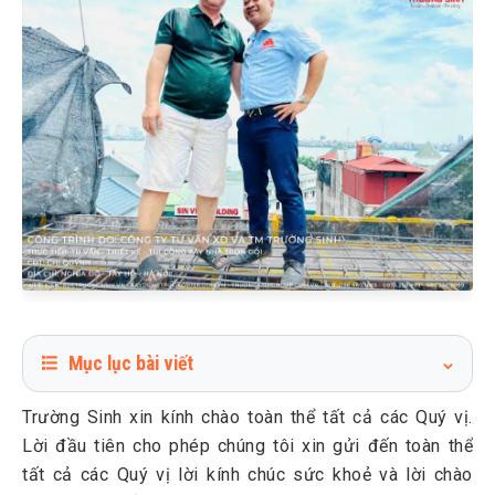
Mục lục bài viết
1
Giới thiệu về dự án xây nhà trọn gói tại quận Tây Hồ cho
Trường Sinh xin kính chào toàn thể tất cả các Quý vị.
gia đình Chị Quỳnh
Lời đầu tiên cho phép chúng tôi xin gửi đến toàn thể
2
Lý do chị Nguyễn Thuý Quỳnh lựa chọn dịch vụ Xây nhà
tất cả các Quý vị lời kính chúc sức khoẻ và lời chào
trọn gói