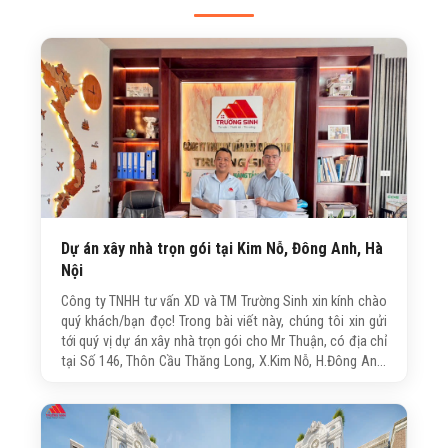
Dự án xây nhà trọn gói tại Kim Nỗ, Đông Anh, Hà
Nội
Công ty TNHH tư vấn XD và TM Trường Sinh xin kính chào
quý khách/bạn đọc! Trong bài viết này, chúng tôi xin gửi
tới quý vị dự án xây nhà trọn gói cho Mr Thuận, có địa chỉ
tại Số 146, Thôn Cầu Thăng Long, X.Kim Nỗ, H.Đông Anh,
Hà Nội. Công trình được công ty Trường Sinh trực tiếp tư
vấn, thiết kế và thi công trọn gói với quy mô 4 tầng, 1 bán
hầm, 1 lửng, 1 tum.