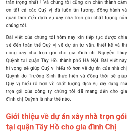
trân trọng nhất ! Và chúng tôi cũng xin chân thành cảm
3
Vì sao chị Quỳnh sử dụng dịch vụ xây nhà trọn gói của
ơn tất cả các Quý vị đã luôn tin tưởng, đồng hành và
Trường Sinh?
quan tâm đến dịch vụ xây nhà trọn gói chất lượng của
4
Trường Sinh chiếm trọn niềm tin từ chị Quỳnh
chúng tôi.
5
Quy trình xây nhà chị Quỳnh tại Tây Hồ
Bài viết của chúng tôi hôm nay xin tiếp tục được chia
5.1
Thi công phần thô
sẻ đến toàn thể Quý vị về dự án tư vấn, thiết kế và thi
5.2
Thi công hoàn thiện
công xây nhà trọn gói cho gia đình chị Nguyễn Thuý
Quỳnh tại quận Tây Hồ, thành phố Hà Nội. Bài viết này
6
Trường Sinh xây nhà cho khách như xây nhà cho chính
hi vọng sẽ giúp Quý vị hiểu rõ hơn về dự án của nhà chị
mình
Quỳnh do Trường Sinh thực hiện và đồng thời sẽ giúp
Quý vị hiểu rõ hơn về chất lượng
7
Lựa chọn xây nhà trọn gói của Trường Sinh là lựa chọn của
dịch vụ xây dựng nhà
sự Tận Tâm
trọn gói
của công ty chúng tôi đã mang đến cho gia
đình chị Quỳnh là như thế nào.
Giới thiệu về dự án xây nhà trọn gói
tại quận Tây Hồ cho gia đình Chị