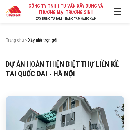
CÔNG TY TNHH TƯ VẤN XÂY DỰNG VÀ
THƯƠNG MẠI TRƯỜNG SINH
XÂY DỰNG TỪ TÂM - NÂNG TẦM ĐẲNG CẤP
Trang chủ
>
Xây nhà trọn gói
DỰ ÁN HOÀN THIỆN BIỆT THỰ LIỀN KỀ
TẠI QUỐC OAI - HÀ NỘI