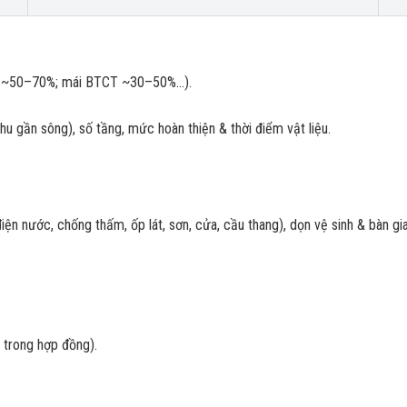
a ~50–70%; mái BTCT ~30–50%...).
u gần sông), số tầng, mức hoàn thiện & thời điểm vật liệu.
điện nước, chống thấm, ốp lát, sơn, cửa, cầu thang), dọn vệ sinh & bàn gi
 trong hợp đồng).