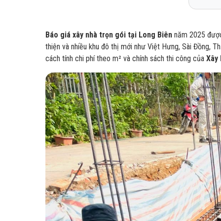
1
Bản
2
Đơn
Báo giá xây nhà trọn gói tại Long Biên
năm 2025 được n
thiện và nhiều khu đô thị mới như Việt Hưng, Sài Đồng, 
3
Các
cách tính chi phí theo m² và chính sách thi công của
Xây 
4
FAQ
5
Liê