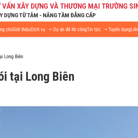
Ư VẤN XÂY DỰNG VÀ THƯƠNG MẠI TRƯỜNG SI
Y DỰNG TỪ TÂM - NÂNG TẦM ĐẲNG CẤP
ang chủ
Giới thiệu
Dịch vụ
Dự án đã thi công
Tin tức
Tuyển dụng
Liê
tại Long Biên
ói tại Long Biên