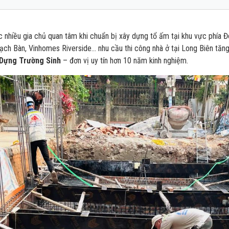
g giá xây nhà trọn gói (chìa khóa trao tay)
 giá thiết kế (theo m² sàn)
hiều gia chủ quan tâm khi chuẩn bị xây dựng tổ ấm tại khu vực phía Đô
Thạch Bàn, Vinhomes Riverside… nhu cầu thi công nhà ở tại Long Biên tăn
h tính nhanh chi phí
Dựng Trường Sinh
– đơn vị uy tín hơn 10 năm kinh nghiệm.
n hệ báo giá tại Long Biên