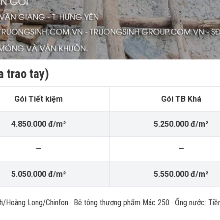
a trao tay)
Gói Tiết kiệm
Gói TB Khá
4.850.000 đ/m²
5.250.000 đ/m²
—
—
5.050.000 đ/m²
5.550.000 đ/m²
h/Hoàng Long/Chinfon · Bê tông thương phẩm Mác 250 · Ống nước: Tiền