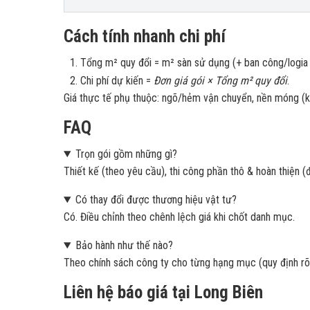
Cách tính nhanh chi phí
Tổng m² quy đổi = m² sàn sử dụng (+ ban công/logi
Chi phí dự kiến =
Đơn giá gói × Tổng m² quy đổi
.
Giá thực tế phụ thuộc: ngõ/hẻm vận chuyển, nền móng (kh
FAQ
Trọn gói gồm những gì?
Thiết kế (theo yêu cầu), thi công phần thô & hoàn thiện (
Có thay đổi được thương hiệu vật tư?
Có. Điều chỉnh theo chênh lệch giá khi chốt danh mục.
Bảo hành như thế nào?
Theo chính sách công ty cho từng hạng mục (quy định rõ
Liên hệ báo giá tại Long Biên