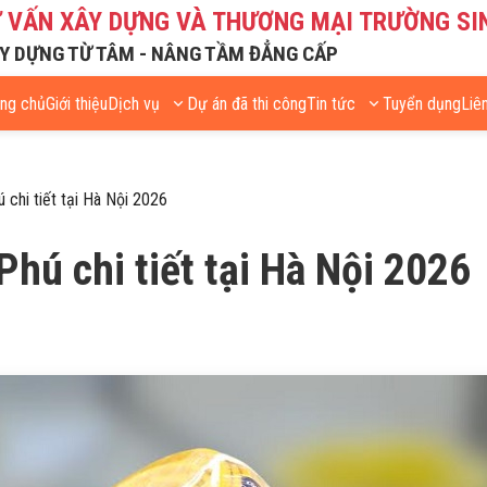
Ư VẤN XÂY DỰNG VÀ THƯƠNG MẠI TRƯỜNG SI
Y DỰNG TỪ TÂM - NÂNG TẦM ĐẲNG CẤP
ang chủ
Giới thiệu
Dịch vụ
Dự án đã thi công
Tin tức
Tuyển dụng
Liê
 chi tiết tại Hà Nội 2026
Phú chi tiết tại Hà Nội 2026