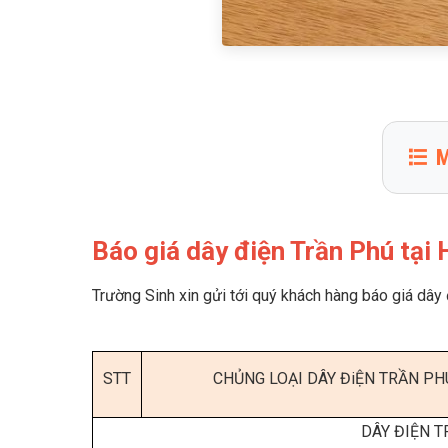
M
1
Báo
2
Tìm
Báo giá dây điện Trần Phú tại
3
Vì 
Trường Sinh xin gửi tới quý khách hàng báo giá dây
4
Nên
5
Nhữ
STT
CHỦNG LOẠI DÂY ĐiỆN TRẦN PH
6
Vì 
DÂY ĐIỆN T