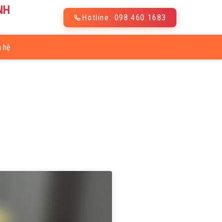
NH
Hotline: 098.460.1683
n hệ