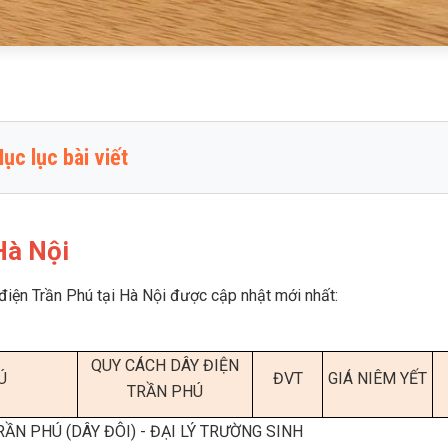
ục lục bài viết
 giá dây điện Trần Phú tại Hà Nội
 hiểu về dây điện Trần Phú
 Hà Nội
sao nên chọn dây điện Trần Phú khi xây nhà?
 điện Trần Phú tại Hà Nội được cập nhật mới nhất:
 chọn loại dây điện Trần Phú nào?
ng lưu ý khi lựa chọn dây điện Trần Phú khi xây nhà
QUY CÁCH DÂY ĐIỆN
Ú
ĐVT
GIÁ NIÊM YẾT
TRẦN PHÚ
sao dây điện Trần Phú tại Trường Sinh có giá tốt?
RẦN PHÚ (DÂY ĐÔI) - ĐẠI LÝ TRƯỜNG SINH