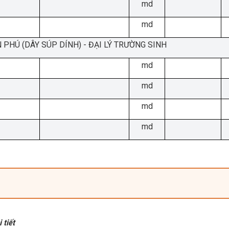
md
md
 PHÚ (DÂY SÚP DÍNH) - ĐẠI LÝ TRƯỜNG SINH
md
md
md
md
 tiết