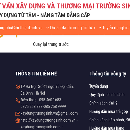
Ư VẤN XÂY DỰNG VÀ THƯƠNG MẠI TRƯỜNG SI
04
Y DỰNG TỪ TÂM - NÂNG TẦM ĐẲNG CẤP
Lỗi! Không tìm thấy trang.
Chúng tôi không tìm thấy trang bạn cần tìm. Trong khi
ang chủ
Giới thiệu
Dịch vụ
Dự án đã thi công
Tin tức
Tuyển dụng
Liê
thể quay lại
trang chủ
hoặc thử sử dụng mẫu tìm kiế
Quay lại trang trước
THÔNG TIN LIÊN HỆ
Thông tin công ty
Tuyển dụng
TP Hà Nội: Số 41 ngõ 95 Đội Cấn,
Ba Đình, Hà Nội
Quy định , chính sách
Điện thoại: 098.460.1683 -
Chính sách đại lý
0975.258.999-085.258.9999
Hướng dẫn mua trả góp
xaydungtruongsinh.vn@gmail.com
Chính sách bảo hành, đổi
http://xaydungtruongsinh.com.vn -
xaydungtruongsinh.com -
Hướng dẫn mua hàng