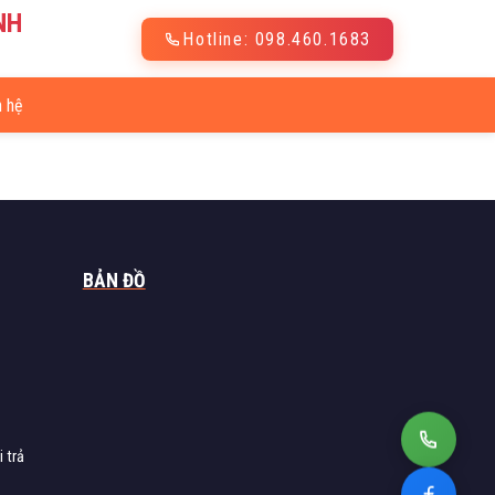
NH
Hotline: 098.460.1683
 đó, bạn có
n hệ
m.
BẢN ĐỒ
 trả