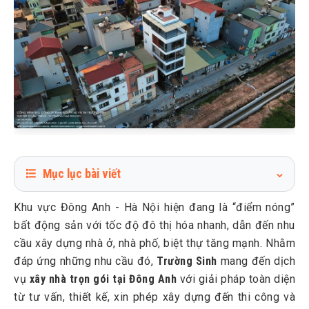
Mục lục bài viết
1
Vì sao nên xây nhà trọn gói tại Đông Anh - Hà Nội?
Khu vực Đông Anh - Hà Nội hiện đang là “điểm nóng”
2
Báo giá xây nhà trọn gói tại Đông Anh - Hà Nội 2026
bất động sản với tốc độ đô thị hóa nhanh, dẫn đến nhu
2.1
Báo giá xây nhà trọn gói phần thô
cầu xây dựng nhà ở, nhà phố, biệt thự tăng mạnh. Nhằm
đáp ứng những nhu cầu đó,
2.2
Báo giá xây nhà trọn gói chìa khóa trao tay
Trường Sinh
mang đến dịch
vụ
xây nhà trọn gói tại Đông Anh
với giải pháp toàn diện
3
Quy trình xây nhà trọn gói tại Đông Anh của Trường Sinh
từ tư vấn, thiết kế, xin phép xây dựng đến thi công và