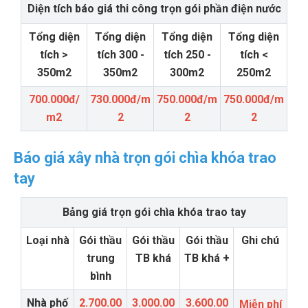
Diện tích báo giá thi công trọn gói phần điện nước
Tổng diện
Tổng diện
Tổng diện
Tổng diện
tích >
tích 300 -
tích 250 -
tích <
350m2
350m2
300m2
250m2
700.000đ/
730.000đ/m
750.000đ/m
750.000đ/m
m2
2
2
2
Báo giá xây nhà trọn gói chìa khóa trao
tay
Bảng giá trọn gói chìa khóa trao tay
Loại nhà
Gói thầu
Gói thầu
Gói thầu
Ghi chú
trung
TB khá
TB khá +
bình
Nhà phố
2.700.00
3.000.00
3.600.00
Miễn phí