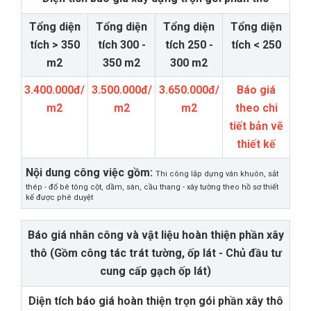
Tổng diện
Tổng diện
Tổng diện
Tổng diện
tích > 350
tích 300 -
tích 250 -
tích < 250
m2
350 m2
300 m2
3.400.000đ/
3.500.000đ/
3.650.000đ/
Báo giá
m2
m2
m2
theo chi
tiết bản vẽ
thiết kế
Nội dung công việc gồm:
Thi công lắp dựng ván khuôn, sắt
thép - đổ bê tông cột, dầm, sàn, cầu thang - xây tường theo hồ sơ thiết
kế được phê duyệt
Báo giá nhân công và vật liệu hoàn thiện phần xây
thô (Gồm công tác trát tường, ốp lát - Chủ đầu tư
cung cấp gạch ốp lát)
Diện tích báo giá hoàn thiện trọn gói phần xây thô