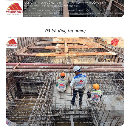
Đổ bê tông lót móng