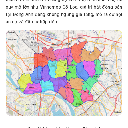
4.3
Đội ngũ kiến trúc sư, kỹ sư, thợ thi công chuyên nghiệp
quy mô lớn như Vinhomes Cổ Loa, giá trị bất động sản
4.4
Thi công đúng tiến độ, giám sát chặt chẽ
tại Đông Anh đang không ngừng gia tăng, mở ra cơ hội
an cư và đầu tư hấp dẫn.
4.5
Vật tư đúng chủng loại, chất lượng, tem mác đầy đủ
4.6
Chính sách bảo hành công trình rõ ràng
5
Dự án xây nhà trọn gói tiêu biểu của Trường Sinh tại Đông
Anh
5.1
Dự án xây nhà trọn gói tại Kim Nỗ - Đông Anh
5.2
Dự án thiết kế biệt thự tại Thư Lâm - Đông Anh