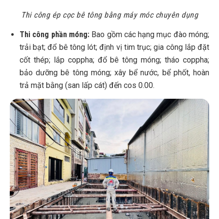
Thi công ép cọc bê tông bằng máy móc chuyên dụng
Thi công phần móng:
Bao gồm các hạng mục đào móng;
trải bạt; đổ bê tông lót; định vị tim trục; gia công lắp đặt
cốt thép; lắp coppha; đổ bê tông móng; tháo coppha;
bảo dưỡng bê tông móng; xây bể nước, bể phốt, hoàn
trả mặt bằng (san lấp cát) đến cos 0.00.