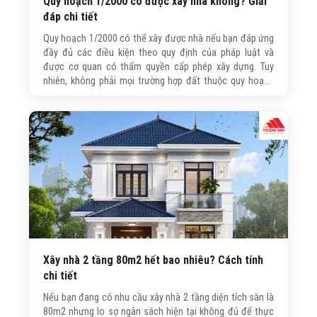
Quy hoạch 1/2000 có được xây nhà không? Giải
đáp chi tiết
Quy hoạch 1/2000 có thể xây được nhà nếu bạn đáp ứng
đầy đủ các điều kiện theo quy định của pháp luật và
được cơ quan có thẩm quyền cấp phép xây dựng. Tuy
nhiên, không phải mọi trường hợp đất thuộc quy hoạch
1/2000 đều được phép xây nhà. Bài viết dưới đây, Trường
Sinh sẽ giúp bạn hiểu rõ các điều kiện cần đáp ứng và
những lưu ý quan trọng trước khi xây dựng.
Xây nhà 2 tầng 80m2 hết bao nhiêu? Cách tính
chi tiết
Nếu bạn đang có nhu cầu xây nhà 2 tầng diện tích sàn là
80m2 nhưng lo sợ ngân sách hiện tại không đủ để thực