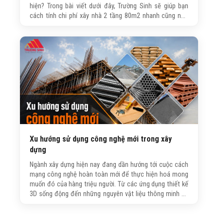
hiện? Trong bài viết dưới đây, Trường Sinh sẽ giúp bạn
cách tính chi phí xây nhà 2 tầng 80m2 nhanh cũng như
chia sẻ những kinh nghiệm tối ưu ngân sách hiệu quả mà
vẫn đảm bảo chất lượng công trình.
Xu hướng sử dụng công nghệ mới trong xây
dựng
Ngành xây dựng hiện nay đang dần hướng tới cuộc cách
mạng công nghệ hoàn toàn mới để thực hiện hoá mong
muốn đó của hàng triệu người. Từ các ứng dụng thiết kế
3D sống động đến những nguyên vật liệu thông minh sẽ
giúp quý khách hàng hình dung được ngôi nhà của mình
trước khi đặt những viên gạch đầu tiên, phần nâng cao