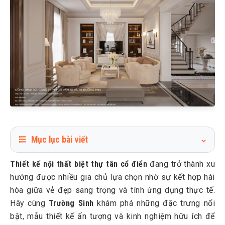
Mục lục bài viết
1
Nội thất biệt thự tân cổ điển là gì?
Thiết kế nội thất biệt thự tân cổ điển
đang trở thành xu
2
Đặc trưng trong thiết kế nội thất biệt thự tân cổ điển
hướng được nhiều gia chủ lựa chọn nhờ sự kết hợp hài
2.1
Sự cân bằng, đối xứng
hòa giữa vẻ đẹp sang trọng và tính ứng dụng thực tế.
Hãy cùng
2.2
Trường Sinh
Họa tiết tinh xảo
khám phá những đặc trưng nổi
bật, mẫu thiết kế ấn tượng và kinh nghiệm hữu ích để
2.3
Màu sắc sang trọng