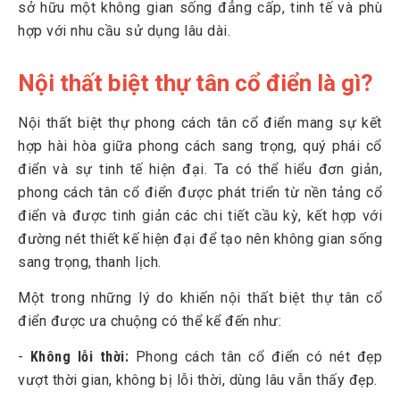
sở hữu một không gian sống đẳng cấp, tinh tế và phù
2.4
Phụ kiện trang trí tinh tế
hợp với nhu cầu sử dụng lâu dài.
3
Khám phá mẫu thiết kế nội thất biệt thự tân cổ điển
Nội thất biệt thự tân cổ điển là gì?
3.1
Thiết kế nội thất phòng khách tân cổ điển
3.2
Thiết kế nội thất phòng ngủ
Nội thất biệt thự phong cách tân cổ điển mang sự kết
hợp hài hòa giữa phong cách sang trọng, quý phái cổ
3.3
Thiết kế nội thất phòng bếp
điển và sự tinh tế hiện đại. Ta có thể hiểu đơn giản,
3.4
Thiết kế nội thất biệt thự gỗ tự nhiên
phong cách tân cổ điển được phát triển từ nền tảng cổ
điển và được tinh giản các chi tiết cầu kỳ, kết hợp với
4
Kinh nghiệm thiết kế nội thất biệt thự tân cổ điển đẹp
đường nét thiết kế hiện đại để tạo nên không gian sống
5
Mẹo trang trí nội thất biệt thự tân cổ điển ấn tượng
sang trọng, thanh lịch.
Một trong những lý do khiến nội thất biệt thự tân cổ
điển được ưa chuộng có thể kể đến như:
-
Không lỗi thời:
Phong cách tân cổ điển có nét đẹp
vượt thời gian, không bị lỗi thời, dùng lâu vẫn thấy đẹp.