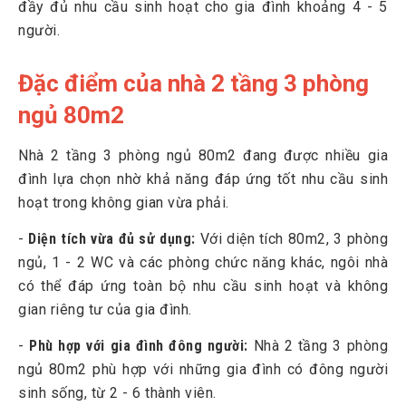
đầy đủ nhu cầu sinh hoạt cho gia đình khoảng 4 - 5
3
Xu hướng thiết kế nhà 2 tầng 3 phòng ngủ 80m2
người.
3.1
Thiết kế nhà 80m2 2 tầng 3 phòng ngủ hiện đại
3.2
Thiết kế nhà 80m2 2 tầng 3 phòng ngủ phong cách tân
Đặc điểm của nhà 2 tầng 3 phòng
cổ điển
ngủ 80m2
3.3
Thiết kế nhà 2 tầng 3 phòng ngủ 80m2 phong cách cổ
điển
Nhà 2 tầng 3 phòng ngủ 80m2 đang được nhiều gia
đình lựa chọn nhờ khả năng đáp ứng tốt nhu cầu sinh
4
Gợi ý thiết kế nội thất cho nhà 2 tầng 80m2 3 phòng ngủ
hoạt trong không gian vừa phải.
4.1
Thiết kế phòng khách
-
Diện tích vừa đủ sử dụng:
Với diện tích 80m2, 3 phòng
4.2
Thiết kế phòng bếp
ngủ, 1 - 2 WC và các phòng chức năng khác, ngôi nhà
4.3
Thiết kế phòng ngủ
có thể đáp ứng toàn bộ nhu cầu sinh hoạt và không
4.4
Thiết kế phòng tắm
gian riêng tư của gia đình.
-
Phù hợp với gia đình đông người:
Nhà 2 tầng 3 phòng
5
Những mẫu thiết kế nhà 2 tầng 3 phòng ngủ 80m2 hot
ngủ 80m2 phù hợp với những gia đình có đông người
nhất 2024
sinh sống, từ 2 - 6 thành viên.
6
Kinh nghiệm xây nhà 2 tầng 3 phòng ngủ 80m2