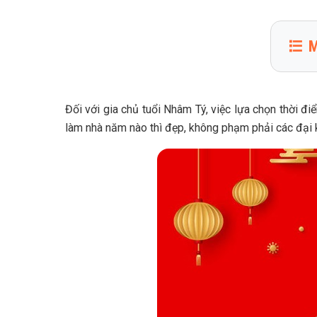
M
1
Tổn
1.1
Đối với gia chủ tuổi Nhâm Tý, việc lựa chọn thời đ
làm nhà năm nào thì đẹp, không phạm phải các đại kỵ
1.2
1.3
2
Phâ
2.1
2.2
2.3
3
Sin