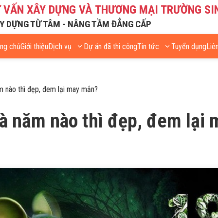
Ư VẤN XÂY DỰNG VÀ THƯƠNG MẠI TRƯỜNG SI
Y DỰNG TỪ TÂM - NÂNG TẦM ĐẲNG CẤP
ang chủ
Giới thiệu
Dịch vụ
Dự án đã thi công
Tin tức
Tuyển dụng
Liê
 nào thì đẹp, đem lại may mắn?
à năm nào thì đẹp, đem lại