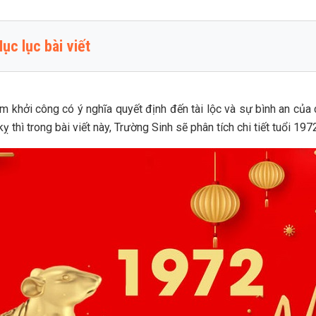
ục lục bài viết
g quan về tuổi Nhâm Tý 1972
Thông tin cơ bản
iểm khởi công có ý nghĩa quyết định đến tài lộc và sự bình an c
 thì trong bài viết này, Trường Sinh sẽ phân tích chi tiết tuổi 1
Nam mạng - Nhâm Tý 1972
Nữ mạng - Nhâm Tý 1972
n tích 3 vận hạn xây nhà tuổi 1972
Hạn Tam Tai
Hạn Kim Lâu
Hạn Hoang Ốc
h năm Nhâm Tý 1972 làm nhà năm nào thì đẹp?