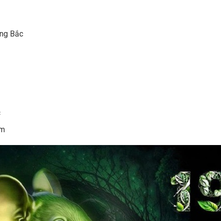
ông Bắc
c
am