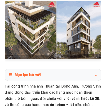
Mục lục bài viết
1
Hoàn thiện mặt ngoài phần thô - tạo nền chuẩn cho thẩm
Tại công trình nhà anh Thuận tại Đông Anh, Trường Sinh
mỹ tổng thể
đang đồng thời triển khai các hạng mục hoàn thiện
2
Đối chiếu thi công thực tế với phối cảnh 3D
phần thô bên ngoài, đối chiếu với
phối cảnh thiết kế 3D
,
3
Thi công ốp tường – lát nền: bước chuyển từ kỹ thuật sang
và thi công các hạng mục
ốp tường – lát nền
, nhằm