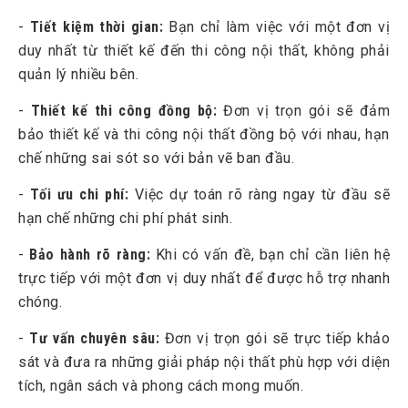
5.4
Không gian thiết kế nội thất linh hoạt
-
Tiết kiệm thời gian:
Bạn chỉ làm việc với một đơn vị
5.5
Đảm bảo yếu tố phong thủy
duy nhất từ thiết kế đến thi công nội thất, không phải
quản lý nhiều bên.
6
Vì sao nên chọn Trường Sinh là công ty thiết kế thi
công nội thất?
-
Thiết kế thi công đồng bộ:
Đơn vị trọn gói sẽ đảm
bảo thiết kế và thi công nội thất đồng bộ với nhau, hạn
chế những sai sót so với bản vẽ ban đầu.
-
Tối ưu chi phí:
Việc dự toán rõ ràng ngay từ đầu sẽ
hạn chế những chi phí phát sinh.
-
Bảo hành rõ ràng:
Khi có vấn đề, bạn chỉ cần liên hệ
trực tiếp với một đơn vị duy nhất để được hỗ trợ nhanh
chóng.
-
Tư vấn chuyên sâu:
Đơn vị trọn gói sẽ trực tiếp khảo
sát và đưa ra những giải pháp nội thất phù hợp với diện
tích, ngân sách và phong cách mong muốn.