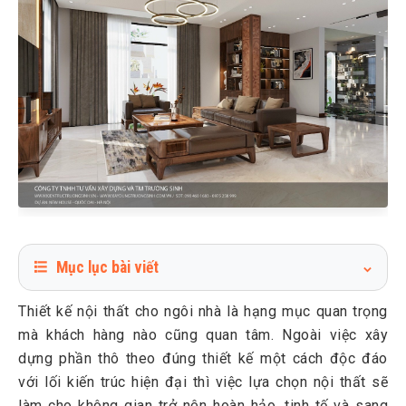
Mục lục bài viết
1
Vì sao nên chọn công ty thiết kế thi công nội thất trọn gói
Thiết kế nội thất cho ngôi nhà là hạng mục quan trọng
uy tín?
mà khách hàng nào cũng quan tâm. Ngoài việc xây
2
Dịch vụ thiết kế và thi công nội thất trọn gói tại Trường
dựng phần thô theo đúng thiết kế một cách độc đáo
Sinh
với lối kiến trúc hiện đại thì việc lựa chọn nội thất sẽ
3
Giải pháp thiết kế nội thất theo nhiều phong cách
làm cho không gian trở nên hoàn hảo, tinh tế và sang