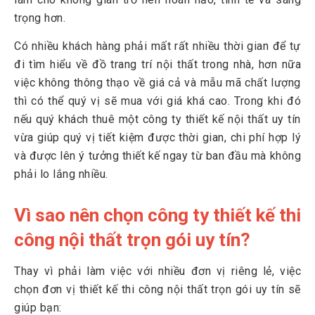
3.1
Thiết kế nội thất phong cách hiện đại
trọng hơn.
3.2
Thiết kế nội thất phong cách cổ điển
Có nhiều khách hàng phải mất rất nhiều thời gian để tự
3.3
Thiết kế nội thất phong cách Châu Âu
đi tìm hiểu về đồ trang trí nội thất trong nhà, hơn nữa
việc không thông thạo về giá cả và mẫu mã chất lượng
4
Thi công nội thất chuyên nghiệp, đảm bảo chất lượng
thì có thể quý vị sẽ mua với giá khá cao. Trong khi đó
4.1
Bước 1: Khảo sát trước khi thi công
nếu quý khách thuê một công ty thiết kế nội thất uy tín
4.2
Bước 2: Sản xuất nội thất tại xưởng
vừa giúp quý vị tiết kiệm được thời gian, chi phí hợp lý
và được lên ý tưởng thiết kế ngay từ ban đầu mà không
4.3
Bước 3: Thi công lắp đặt nội thất
phải lo lắng nhiều.
4.4
Bước 4: Nghiệm thu và bàn giao
Vì sao nên chọn công ty thiết kế thi
5
Những yếu tố quan trọng trong thiết kế và thi công nội
thất
công nội thất trọn gói uy tín?
5.1
Sử dụng vật liệu hiện đại, cao cấp
Thay vì phải làm việc với nhiều đơn vị riêng lẻ, việc
5.2
chọn đơn vị thiết kế thi công nội thất trọn gói uy tín sẽ
5.3
Màu sắc và ánh sáng hài hòa
giúp bạn: