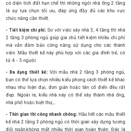
có diện tích đất hạn chế thì những ngôi nhà ống 2 tầng
3.7
Nhà 2 tầng 3 phòng ngủ kiến trúc độc đáo, ấn tượng
là sự lựa chọn tối ưu, đáp ứng đầy đủ các khu vực
chức năng cần thiết.
4
Một số lưu ý khi xây nhà 2 tầng 3 phòng ngủ
- Tiết kiệm chi phí:
So với việc xây nhà 3, 4 tầng thì nhà
2 tầng 3 phòng ngủ giúp gia chủ tiết kiệm nhiều chi phí
mà vẫn đảm bảo công năng sử dụng cho các thành
viên. Mẫu thiết kế này phù hợp với các gia đình trẻ, có
từ 4 - 5 người.
- Đa dạng thiết kế:
Với mẫu nhà 2 tầng 3 phòng ngủ,
bạn có thể lựa chọn nhiều kiểu phong cách thiết kế khác
nhau như hiện đại, đơn giản hoặc tân cổ điển đều rất
đẹp. Ngoài ra, kiểu nhà này có thể xây thành nhà ống,
nhà phố hoặc biệt thự,...
- Thời gian thi công nhanh chóng:
Hầu hết các mẫu thiết
kế nhà 2 tầng 3 phòng ngủ có thời gian xây dựng tương
đối ngắn,không mất nhiều thời gian hoàn thiện. Đây là