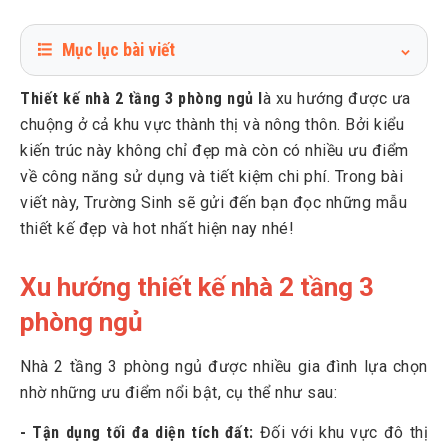
Mục lục bài viết
1
Xu hướng thiết kế nhà 2 tầng 3 phòng ngủ
Thiết kế nhà 2 tầng 3 phòng ngủ l
à xu hướng được ưa
2
Phương án thiết kế nhà 2 tầng 3 phòng ngủ
chuộng ở cả khu vực thành thị và nông thôn. Bởi kiểu
2.1
Phương án thiết kế số 1
kiến trúc này không chỉ đẹp mà còn có nhiều ưu điểm
về công năng sử dụng và tiết kiệm chi phí. Trong bài
2.2
Phương án thiết kế số 2
viết này, Trường Sinh sẽ gửi đến bạn đọc những mẫu
3
Các mẫu thiết kế nhà 2 tầng 3 phòng ngủ đẹp nhất 2026
thiết kế đẹp và hot nhất hiện nay nhé!
3.1
Xu hướng thiết kế nhà 2 tầng 3
3.2
Mẫu nhà ống 2 tầng 3 phòng ngủ 4x15m hiện đại, đơn
giản
phòng ngủ
3.3
Thiết kế nhà 2 tầng 3 phòng ngủ 60m2
Nhà 2 tầng 3 phòng ngủ được nhiều gia đình lựa chọn
3.4
Thiết kế nhà 2 tầng 3 phòng ngủ 80m2
nhờ những ưu điểm nổi bật, cụ thể như sau:
3.5
Thiết kế nhà 2 tầng 3 phòng ngủ 100m2
- Tận dụng tối đa diện tích đất:
Đối với khu vực đô thị
3.6
Thiết kế nhà 2 tầng 3 phòng ngủ có 1 tum