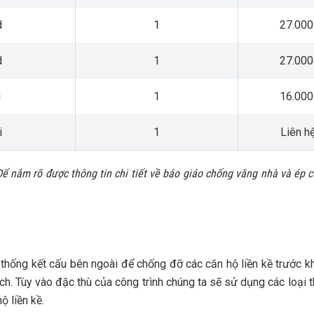
d
1
27.000
d
1
27.000
g
1
16.000
i
1
Liên hệ
ể nắm rõ được thông tin chi tiết về báo giáo chống văng nhà và ép cừ
hống kết cấu bên ngoài để chống đỡ các căn hộ liền kề trước k
ích. Tùy vào đặc thù của công trình chúng ta sẽ sử dụng các loại 
ộ liền kề.