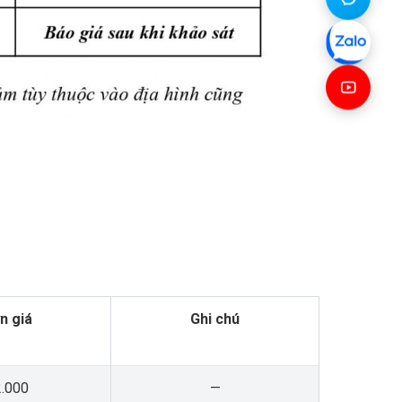
n giá
Ghi chú
.000
—