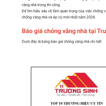
3
Khá
văng nhà trong thi công.
4
Tại
Để tìm hiều sâu về tầm quan trọng của việc chống vă
chống văng nhà và ép cừ mới nhất năm 2026.
5
Phư
5.1
Báo giá chống văng nhà tại Tr
5.2
Dưới đây là bảng báo giá chống văng nhà chi tiết:
6
Quy
7
Tìm
7.1
7.2
8
Quy
9
Trư
nghiệp