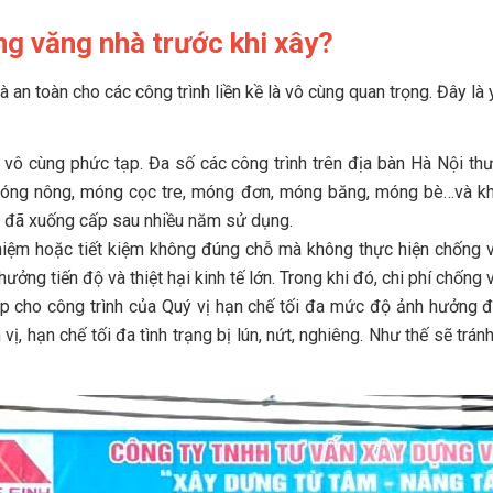
ng văng nhà trước khi xây?
 an toàn cho các công trình liền kề là vô cùng quan trọng. Đây là 
 vô cùng phức tạp. Đa số các công trình trên địa bàn Hà Nội th
 móng nông, móng cọc tre, móng đơn, móng băng, móng bè…và kh
n đã xuống cấp sau nhiều năm sử dụng.
iệm hoặc tiết kiệm không đúng chỗ mà không thực hiện chống văn
ưởng tiến độ và thiệt hại kinh tế lớn. Trong khi đó, chi phí chống v
p cho công trình của Quý vị hạn chế tối đa mức độ ảnh hưởng đế
 vị, hạn chế tối đa tình trạng bị lún, nứt, nghiêng. Như thế sẽ t