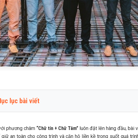
ục lục bài viết
 giá chống văng nhà tại Trường Sinh
 giá ép cừ Larsen tại Hà Nội 2026
à với phương châm
“Chữ tín + Chữ Tâm”
luôn đặt lên hàng đầu, bài 
iữ an toàn cho công trình và căn hộ liền kề trong suốt quá trì