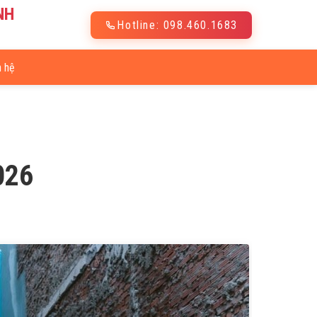
NH
Hotline: 098.460.1683
n hệ
026