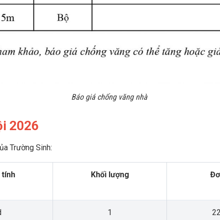
Báo giá chống văng nhà
ội 2026
của Trường Sinh:
 tính
Khối lượng
Đơ
d
1
22