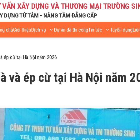
Ư VẤN XÂY DỰNG VÀ THƯƠNG MẠI TRƯỜNG SI
Y DỰNG TỪ TÂM - NÂNG TẦM ĐẲNG CẤP
ang chủ
Giới thiệu
Dịch vụ
Dự án đã thi công
Tin tức
Tuyển dụng
Liê
và ép cừ tại Hà Nội năm 2026
à và ép cừ tại Hà Nội năm 2