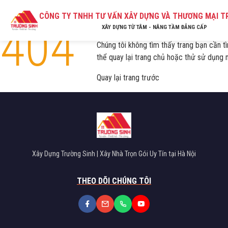
CÔNG TY TNHH TƯ VẤN XÂY DỰNG VÀ THƯƠNG MẠI T
404
Lỗi! Không tìm thấy trang.
XÂY DỰNG TỪ TÂM - NÂNG TẦM ĐẲNG CẤP
Chúng tôi không tìm thấy trang bạn cần tì
thể quay lại
trang chủ
hoặc thử sử dụng 
Quay lại trang trước
Xây Dựng Trường Sinh | Xây Nhà Trọn Gói Uy Tín tại Hà Nội
THEO DÕI CHÚNG TÔI