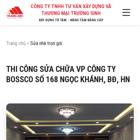
CÔNG TY TNHH TƯ VẤN XÂY DỰNG VÀ
THƯƠNG MẠI TRƯỜNG SINH
XÂY DỰNG TỪ TÂM - NÂNG TẦM ĐẲNG CẤP
Trang chủ
>
Sửa nhà trọn gói
THI CÔNG SỬA CHỮA VP CÔNG TY
BOSSCO SỐ 168 NGỌC KHÁNH, BĐ, HN