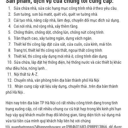
Sản phẩm, dịch vụ của chúng tôi cung cấp:
1.
Sửa chữa nhà
, sửa các hạng mục công trình nhà ở theo yêu cầu.
2. Sơn tường, sơn bả matit, quét vôi, quét ve tường nhà.
3.
Cải tạo nhà
, nâng cấp nhà, làm đẹp, chuyển đổi mục đích sử dụng.
4. Cơi nới nhà, mở rộng nhà, xây thêm tầng.
5. Chống thấm, chống dột, chống lún, chống nứt công trình.
6. Trần thạch cao, xây tường ngăn, dựng vách ngăn.
7. Thiết kế thi công lắp đặt cửa sắt, cửa cuốn, cửa kính, mái tôn.
8. Trang trí, thiết kế thi công nội thất, ngoại thất công trình.
9. Thiết kế, thi công xây dựng mới nhà ở, công trình dân dụng.
10. Sửa chữa,
lắp đặt hệ thống điện
, hệ thống nước và các thiết bị khác
như điều hòa, nóng lạnh...
11. Nội thất từ A-Z.
12. Chuyển nhà, văn phòng trên địa bàn thành phố Hà Nội
13. Nhận cung cấp vật liệu xây dựng, chuyển thải…trên địa bàn thành
phố Hà Nội…
Hiện nay trên địa bàn TP Hà Nội có rất nhiều công trình đang trong tình
trạng xuống cấp, có rất nhiều chung cư cũ trật hẹp trong khi kinh phí hạn
hẹp vậy quý khách muốn thay đổi không gian, tăng diện tích sử dụng mà
vửa túi tiền của mình quý khách hãy liên hệ với chúng
tôi
suanhatrongoi24hgreenhouses.vn
0984601683-0988913866 dể được